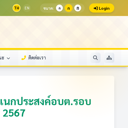
ก
TH
EN
ขนาด:
ก
Login
ก
รณะ
ติดต่อเรา
ารอเนกประสงค์อบต.รอบ
. 2567