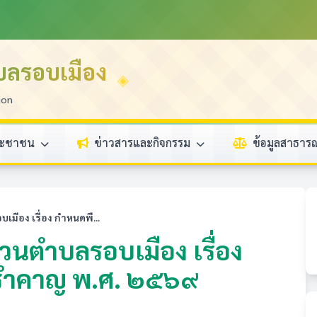
บลรอบเมือง
ion
ระชาชน
ข่าวสารและกิจกรรม
ข้อมูลสาธา
ือง เรื่อง กำหนดพื...
วนตำบลรอบเมือง เรื่อง
ตุรำคาญ พ.ศ. ๒๕๖๙