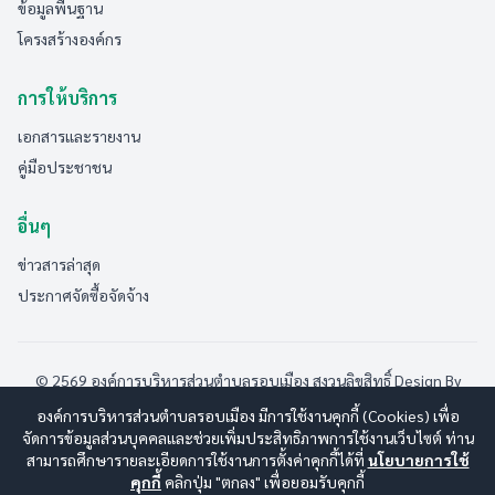
ข้อมูลพื้นฐาน
โครงสร้างองค์กร
การให้บริการ
เอกสารและรายงาน
คู่มือประชาชน
อื่นๆ
ข่าวสารล่าสุด
ประกาศจัดซื้อจัดจ้าง
© 2569 องค์การบริหารส่วนตำบลรอบเมือง สงวนลิขสิทธิ์
Design By
www.esanwebdesign.com
องค์การบริหารส่วนตำบลรอบเมือง มีการใช้งานคุกกี้ (Cookies) เพื่อ
นโยบายการใช้งาน
|
นโยบายการคุ้มครองข้อมูลส่วนบุคคล
|
จัดการข้อมูลส่วนบุคคลและช่วยเพิ่มประสิทธิภาพการใช้งานเว็บไซต์ ท่าน
นโยบายการรักษาความปลอดภัยมั่นคงเว็บไซต์
|
แผนผังเว็บไซต์
สามารถศึกษารายละเอียดการใช้งานการตั้งค่าคุกกี้ได้ที่
นโยบายการใช้
คุกกี้
คลิกปุ่ม "ตกลง" เพื่อยอมรับคุกกี้
ออนไลน์:
4
ทั้งหมด:
173
(ดูสถิติทั้งหมด)